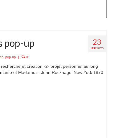
s pop-up
23
SEP 2025
en
,
pop-up
|
0
recherche et création -2- projet personnel au long
muniante et Madame… John Recknagel New York 1870