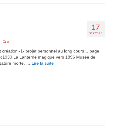
17
SEP 2025
|
0
 création -1- projet personnel au long cours… page
ic1930 La Lanterne magique vers 1896 Musée de
Nature morte, …
Lire la suite­­