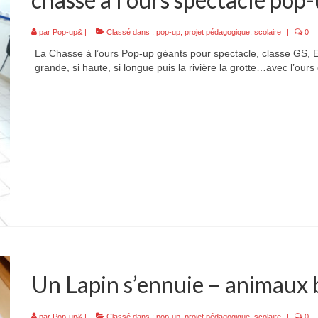
par
Pop-up&
|
Classé dans :
pop-up
,
projet pédagogique
,
scolaire
|
0
La Chasse à l’ours Pop-up géants pour spectacle, classe GS, Eco
grande, si haute, si longue puis la rivière la grotte…avec l’ou
Un Lapin s’ennuie – animaux 
par
Pop-up&
|
Classé dans :
pop-up
,
projet pédagogique
,
scolaire
|
0