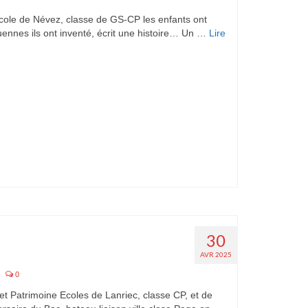
cole de Névez, classe de GS-CP les enfants ont
guennes ils ont inventé, écrit une histoire… Un …
Lire
30
AVR 2025
|
0
et Patrimoine Ecoles de Lanriec, classe CP, et de