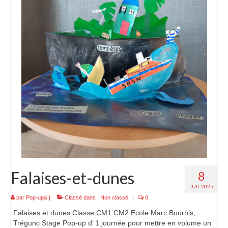
Falaises-et-dunes
8
JUIL 2025
par
Pop-up&
|
Classé dans :
Non classé
|
0
Falaises et dunes Classe CM1 CM2 Ecole Marc Bourhis,
Trégunc Stage Pop-up d’ 1 journée pour mettre en volume un