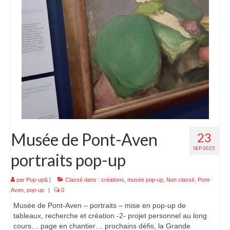
Musée de Pont-Aven
23
SEP 2025
portraits pop-up
par
Pop-up&
|
Classé dans :
créations
,
musée pop-up
,
Non classé
,
Pont-
Aven
,
pop-up
|
0
Musée de Pont-Aven – portraits – mise en pop-up de
tableaux, recherche et création -2- projet personnel au long
cours… page en chantier… prochains défis, la Grande