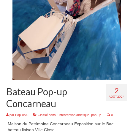
Bateau Pop-up
2
AOÛT 2024
Concarneau
par
Pop-up&
|
Classé dans :
Intervention artistique
,
pop-up
|
0
Maison du Patrimoine Concarneau Exposition sur le Bac,
bateau liaison Ville Close