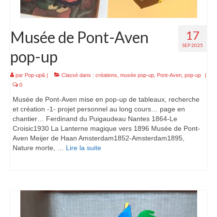
Musée de Pont-Aven
17
SEP 2025
pop-up
par
Pop-up&
|
Classé dans :
créations
,
musée pop-up
,
Pont-Aven
,
pop-up
|
0
Musée de Pont-Aven mise en pop-up de tableaux, recherche
et création -1- projet personnel au long cours… page en
chantier… Ferdinand du Puigaudeau Nantes 1864-Le
Croisic1930 La Lanterne magique vers 1896 Musée de Pont-
Aven Meijer de Haan Amsterdam1852-Amsterdam1895,
Nature morte, …
Lire la suite­­