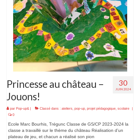
Princesse au château –
30
JUIN 2024
Jouons!
par
Pop-up&
|
Classé dans :
ateliers
,
pop-up
,
projet pédagogique
,
scolaire
|
0
Ecole Marc Bourhis, Trégunc Classe de GS/CP 2023-2024 la
classe a travaillé sur le thème du château Réalisation d’un
plateau de jeu, et chacun a réalisé son pion