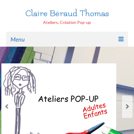
Claire Béraud Thomas
Ateliers, Création Pop-up
Menu
Accueil
Ateliers Tout public
Handicap
Pop-up Ecoles
Création Pop-up
Peinture Portraits
Contactez moi