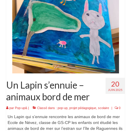
Un Lapin s’ennuie –
20
JUIN 2025
animaux bord de mer
par
Pop-up&
|
Classé dans :
pop-up
,
projet pédagogique
,
scolaire
|
0
Un Lapin qui s’ennuie rencontre les animaux de bord de mer
Ecole de Névez, classe de GS-CP les enfants ont étudié les
animaux de bord de mer sur l’estran sur l’île de Raguennes ils