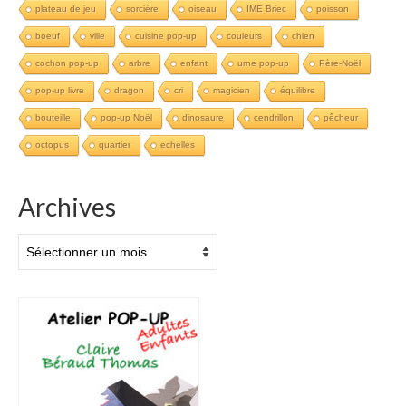
plateau de jeu
sorcière
oiseau
IME Briec
poisson
boeuf
ville
cuisine pop-up
couleurs
chien
cochon pop-up
arbre
enfant
urne pop-up
Père-Noël
pop-up livre
dragon
cri
magicien
équilibre
bouteille
pop-up Noël
dinosaure
cendrillon
pêcheur
octopus
quartier
echelles
Archives
Archives