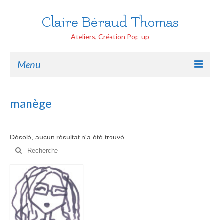
Claire Béraud Thomas
Ateliers, Création Pop-up
Menu
Accueil
manège
Ateliers Tout public
Handicap
Désolé, aucun résultat n'a été trouvé.
Rechercher
Pop-up Ecoles
:
Création Pop-up
Peinture Portraits
Contactez moi