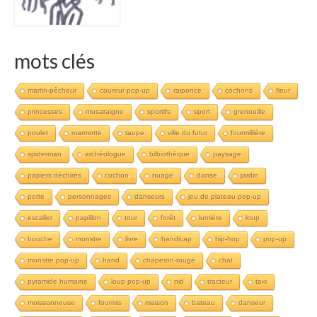
mots clés
martin-pêcheur
coureur pop-up
raiponce
cochons
fleur
princesses
musaraigne
sportifs
sport
grenouille
poulet
marmotte
taupe
ville du futur
fourmillière
spiderman
archéologue
bilbiothèque
paysage
papiers déchirés
cochon
nuage
danse
jardin
porte
personnages
danseurs
jeu de plateau pop-up
escalier
papillon
tour
forêt
lumière
loup
bouche
monstre
livre
handicap
hip-hop
pop-up
monstre pop-up
hand
chaperon-rouge
chat
pyramide humaine
loup pop-up
nid
tracteur
taxi
moissonneuse
fourmis
maison
bateau
danseur