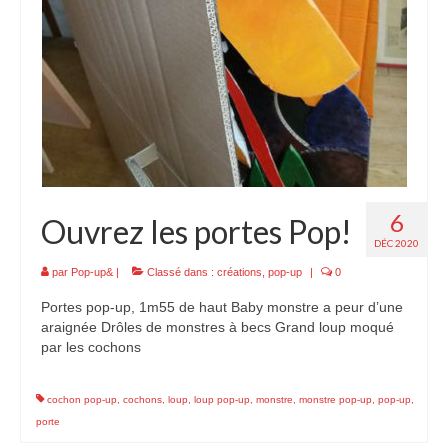
6
Ouvrez les portes Pop!
DÉC 2020
par
Pop-up&
|
Classé dans :
créations
,
pop-up
|
0
Portes pop-up, 1m55 de haut Baby monstre a peur d’une
araignée Drôles de monstres à becs Grand loup moqué
par les cochons
cochon pop-up
,
cochons
,
loup
,
loup pop-up
,
monstre
,
monstre pop-up
,
pop-up
,
porte