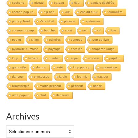
cochons
oiseau
bateau
fleur
papiers déchirés
cochon pop-up
hip-hop
ville
ville du futur
fourmillière
pop-up Noël
Père-Noël
poisson
spiderman
coureur pop-up
bouche
sport
taxi
cri
livre
poulet
chien
echelles
octopus
pop-up livre
pyramide humaine
paysage
escalier
chaperon-rouge
loup
lumière
quartier
taupe
sorcière
papillon
grenouille
dragon
forêt
loup pop-up
musaraigne
danseur
princesses
jardin
fourmis
tracteur
bilbiothèque
martin-pêcheur
pêcheur
danse
urne pop-up
chat
danseurs
Archives
Archives