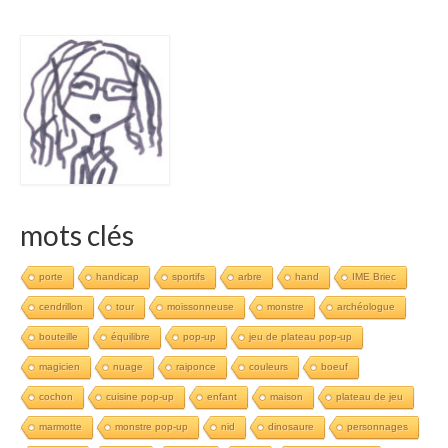
mots clés
porte
handicap
sportifs
arbre
hand
IME Briec
cendrillon
tour
moissonneuse
monstre
archéologue
bouteille
équilibre
pop-up
jeu de plateau pop-up
magicien
nuage
raiponce
couleurs
boeuf
cochon
cuisine pop-up
enfant
maison
plateau de jeu
marmotte
monstre pop-up
nid
dinosaure
personnages