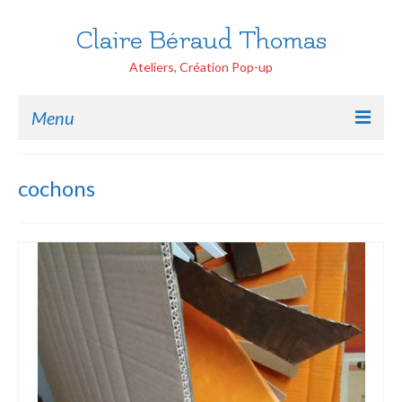
Claire Béraud Thomas
Ateliers, Création Pop-up
Menu
Accueil
cochons
Ateliers Tout public
Handicap
Pop-up Ecoles
Création Pop-up
Peinture Portraits
Contactez moi