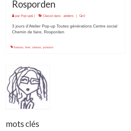
Rosporden
par
Pop-up&
|
Classé dans :
ateliers
|
0
3 jours d’Atelier Pop-up Toutes générations Centre social
Chemin de faire, Rosporden
bateau
,
livre
,
oiseau
,
poisson
mots clés