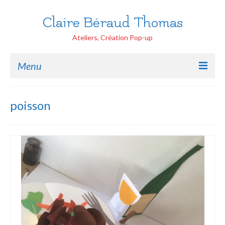
Claire Béraud Thomas
Ateliers, Création Pop-up
Menu
Accueil
poisson
Ateliers Tout public
Handicap
Pop-up Ecoles
Création Pop-up
Peinture Portraits
Contactez moi