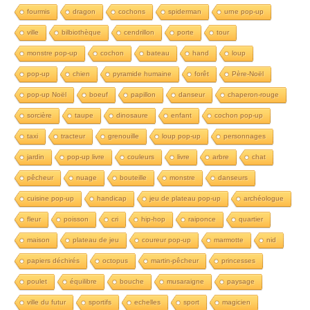
fourmis
dragon
cochons
spiderman
urne pop-up
ville
bilbiothèque
cendrillon
porte
tour
monstre pop-up
cochon
bateau
hand
loup
pop-up
chien
pyramide humaine
forêt
Père-Noël
pop-up Noël
boeuf
papillon
danseur
chaperon-rouge
sorcière
taupe
dinosaure
enfant
cochon pop-up
taxi
tracteur
grenouille
loup pop-up
personnages
jardin
pop-up livre
couleurs
livre
arbre
chat
pêcheur
nuage
bouteille
monstre
danseurs
cuisine pop-up
handicap
jeu de plateau pop-up
archéologue
fleur
poisson
cri
hip-hop
raiponce
quartier
maison
plateau de jeu
coureur pop-up
marmotte
nid
papiers déchirés
octopus
martin-pêcheur
princesses
poulet
équilibre
bouche
musaraigne
paysage
ville du futur
sportifs
echelles
sport
magicien