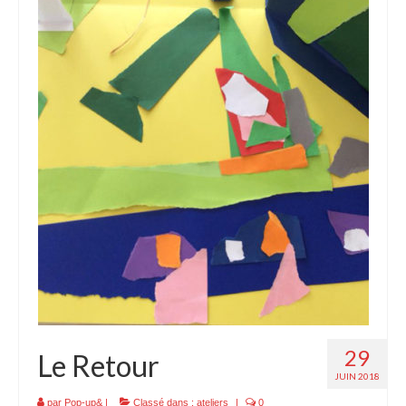
29
Le Retour
JUIN 2018
par
Pop-up&
|
Classé dans :
ateliers
|
0