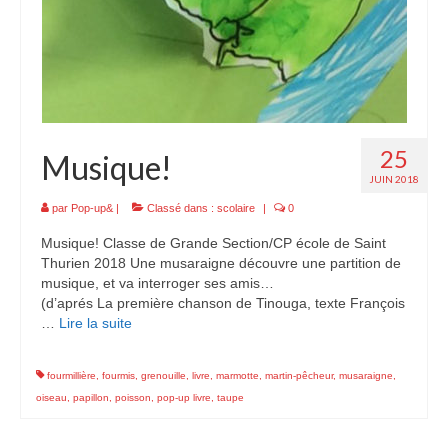
25
Musique!
JUIN 2018
par
Pop-up&
|
Classé dans :
scolaire
|
0
Musique! Classe de Grande Section/CP école de Saint
Thurien 2018 Une musaraigne découvre une partition de
musique, et va interroger ses amis…
(d’aprés La première chanson de Tinouga, texte François
…
Lire la suite­­
fourmillière
,
fourmis
,
grenouille
,
livre
,
marmotte
,
martin-pêcheur
,
musaraigne
,
oiseau
,
papillon
,
poisson
,
pop-up livre
,
taupe