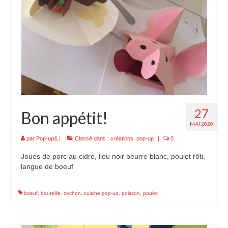
27
Bon appétit!
MAI 2020
par
Pop-up&
|
Classé dans :
créations
,
pop-up
|
0
Joues de porc au cidre, lieu noir beurre blanc, poulet rôti,
langue de boeuf
boeuf
,
bouteille
,
cochon
,
cuisine pop-up
,
poisson
,
poulet