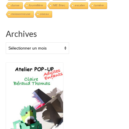
danse
fourmillière
IME Briec
escalier
lumière
moissonneuse
oiseau
Archives
Archives