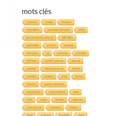
mots clés
couleurs
nuage
danseur
fourmillière
pyramide humaine
arbre
jeu de plateau pop-up
IME Briec
grenouille
cochon
sorcière
danseurs
cri
cochons
echelles
pêcheur
cochon pop-up
pop-up
poisson
monstre pop-up
enfant
monstre
lumière
chat
boeuf
bouche
papiers déchirés
pop-up livre
personnages
loup
forêt
porte
sportifs
raiponce
urne pop-up
marmotte
maison
sport
octopus
bouteille
chien