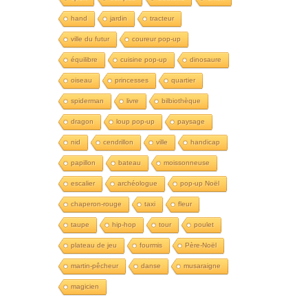
hand
jardin
tracteur
ville du futur
coureur pop-up
équilibre
cuisine pop-up
dinosaure
oiseau
princesses
quartier
spiderman
livre
bilbiothèque
dragon
loup pop-up
paysage
nid
cendrillon
ville
handicap
papillon
bateau
moissonneuse
escalier
archéologue
pop-up Noël
chaperon-rouge
taxi
fleur
taupe
hip-hop
tour
poulet
plateau de jeu
fourmis
Père-Noël
martin-pêcheur
danse
musaraigne
magicien