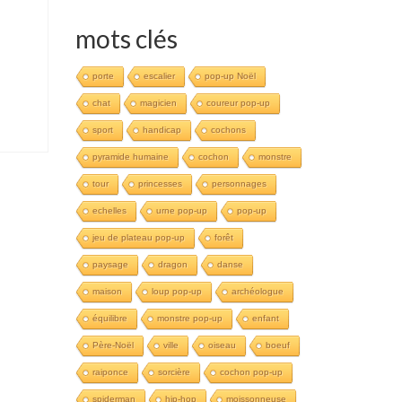
mots clés
porte
escalier
pop-up Noël
chat
magicien
coureur pop-up
sport
handicap
cochons
pyramide humaine
cochon
monstre
tour
princesses
personnages
echelles
urne pop-up
pop-up
jeu de plateau pop-up
forêt
paysage
dragon
danse
maison
loup pop-up
archéologue
équilibre
monstre pop-up
enfant
Père-Noël
ville
oiseau
boeuf
raiponce
sorcière
cochon pop-up
spiderman
hip-hop
moissonneuse