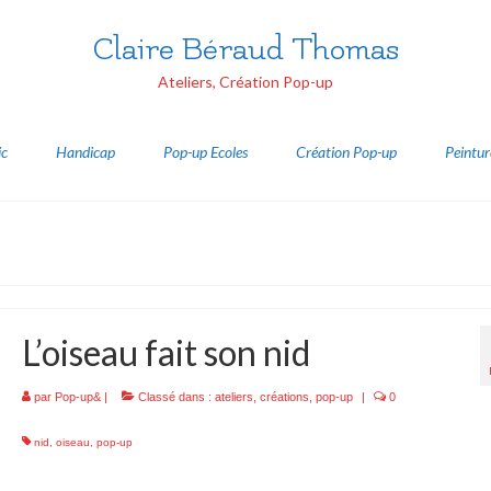
Claire Béraud Thomas
Ateliers, Création Pop-up
ic
Handicap
Pop-up Ecoles
Création Pop-up
Peintur
L’oiseau fait son nid
par
Pop-up&
|
Classé dans :
ateliers
,
créations
,
pop-up
|
0
nid
,
oiseau
,
pop-up