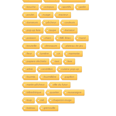
bouche
octopus
sportifs
jardin
poulet
nuage
tracteur
danseurs
pêcheur
couleurs
pop-up livre
taupe
danseur
poisson
chien
IME Briec
hand
bouteille
dinosaure
plateau de jeu
fleur
lumière
cri
marmotte
papiers déchirés
taxi
livre
arbre
cendrillon
cuisine pop-up
fourmis
fourmillière
papillon
martin-pêcheur
ville du futur
bilbiothèque
quartier
musaraigne
loup
nid
chaperon-rouge
bateau
grenouille