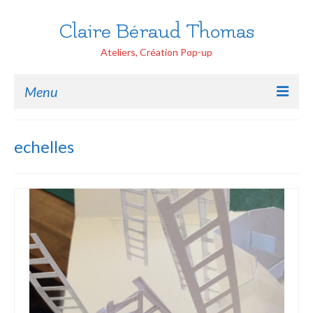
Claire Béraud Thomas
Ateliers, Création Pop-up
Menu
Accueil
echelles
Ateliers Tout public
Handicap
Pop-up Ecoles
Création Pop-up
Peinture Portraits
Contactez moi