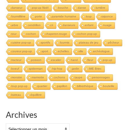
danseur
pop-up Noël
bouche
danse
lumière
fourmillière
porte
pyramide humaine
loup
raiponce
arbre
cendrillon
cri
danseurs
enfant
nuage
tour
cochon
chaperon-rouge
cochon pop-up
cuisine pop-up
sportifs
fourmis
plateau de jeu
pêcheur
coureur pop-up
sport
echelles
ville
archéologue
tracteur
poisson
escalier
hand
fleur
pop-up
boeuf
spiderman
hip-hop
jardin
IME Briec
monstre
marmotte
cochons
taupe
personnages
loup pop-up
quartier
papillon
bilbiothèque
bouteille
bateau
équilibre
Archives
Archives