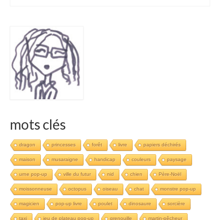
mots clés
dragon
princesses
forêt
livre
papiers déchirés
maison
musaraigne
handicap
couleurs
paysage
urne pop-up
ville du futur
nid
chien
Père-Noël
moissonneuse
octopus
oiseau
chat
monstre pop-up
magicien
pop-up livre
poulet
dinosaure
sorcière
taxi
jeu de plateau pop-up
grenouille
martin-pêcheur