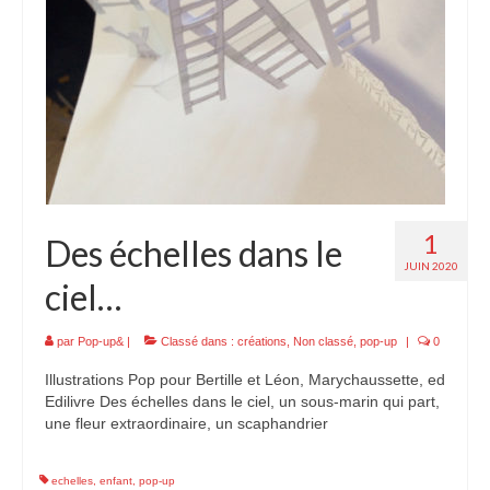
1
Des échelles dans le
JUIN 2020
ciel…
par
Pop-up&
|
Classé dans :
créations
,
Non classé
,
pop-up
|
0
Illustrations Pop pour Bertille et Léon, Marychaussette, ed
Edilivre Des échelles dans le ciel, un sous-marin qui part,
une fleur extraordinaire, un scaphandrier
echelles
,
enfant
,
pop-up